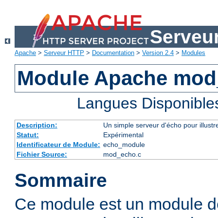
Serveu
Apache
>
Serveur HTTP
>
Documentation
>
Version 2.4
>
Modules
Module Apache mod
Langues Disponible
Description:
Un simple serveur d'écho pour illustr
Statut:
Expérimental
Identificateur de Module:
echo_module
Fichier Source:
mod_echo.c
Sommaire
Ce module est un module d