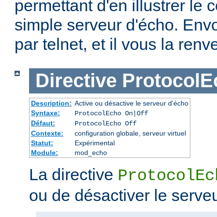
permettant d'en illustrer le c
simple serveur d'écho. Env
par telnet, et il vous la renv
Directive
ProtocolE
Description:
Active ou désactive le serveur d'écho
Syntaxe:
ProtocolEcho On|Off
Défaut:
ProtocolEcho Off
Contexte:
configuration globale, serveur virtuel
Statut:
Expérimental
Module:
mod_echo
La directive
ProtocolEc
ou de désactiver le serve