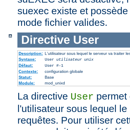
suexec existe et possède 
mode fichier valides.
Directive
User
Description:
L'utilisateur sous lequel le serveur va traiter l
Syntaxe:
User
utilisateur unix
Défaut:
User #-1
Contexte:
configuration globale
Statut:
Base
Module:
mod_unixd
La directive
permet d
User
l'utilisateur sous lequel le
requêtes. Pour utiliser cett