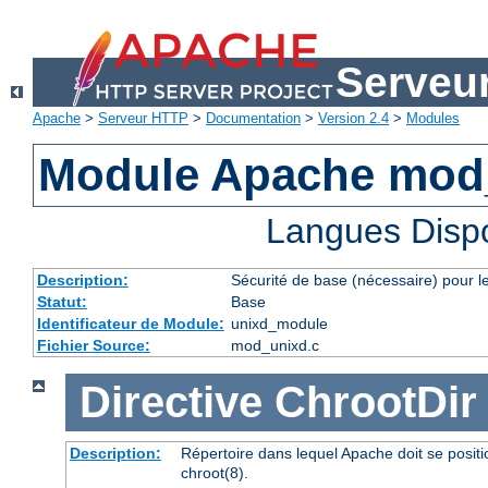
Serveu
Apache
>
Serveur HTTP
>
Documentation
>
Version 2.4
>
Modules
Module Apache mod
Langues Disp
Description:
Sécurité de base (nécessaire) pour le
Statut:
Base
Identificateur de Module:
unixd_module
Fichier Source:
mod_unixd.c
Directive
ChrootDir
Description:
Répertoire dans lequel Apache doit se posit
chroot(8).