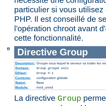
particulier si vous utilise
PHP. Il est conseillé de se
l'opération chroot avant d'
cette fonctionnalité.
Directive
Group
Description:
Groupe sous lequel le serveur va traiter les r
Syntaxe:
Group
groupe unix
Défaut:
Group #-1
Contexte:
configuration globale
Statut:
Base
Module:
mod_unixd
La directive
permet 
Group