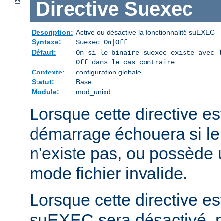
Directive
Suexec
Description:
Active ou désactive la fonctionnalité suEXEC
Syntaxe:
Suexec On|Off
Défaut:
On si le binaire suexec existe avec 
Off dans le cas contraire
Contexte:
configuration globale
Statut:
Base
Module:
mod_unixd
Lorsque cette directive est
démarrage échouera si le
n'existe pas, ou possède 
mode fichier invalide.
Lorsque cette directive est
suEXEC sera désactivé, m