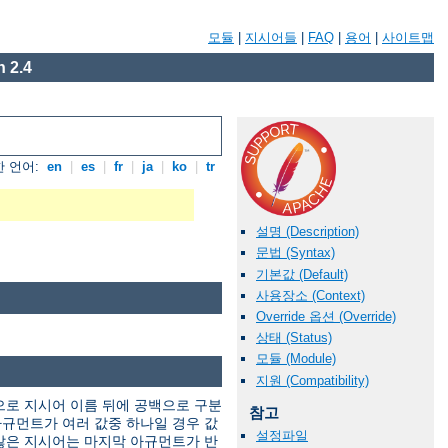
모듈
|
지시어들
|
FAQ
|
용어
|
사이트맵
 2.4
 언어:
en
|
es
|
fr
|
ja
|
ko
|
tr
설명 (Description)
문법 (Syntax)
기본값 (Default)
사용장소 (Context)
Override 옵션 (Override)
상태 (Status)
모듈 (Module)
지원 (Compatibility)
으로 지시어 이름 뒤에 공백으로 구분
참고
규먼트가 여러 값중 하나일 경우 값
설정파일
않은 지시어는 마지막 아규먼트가 반