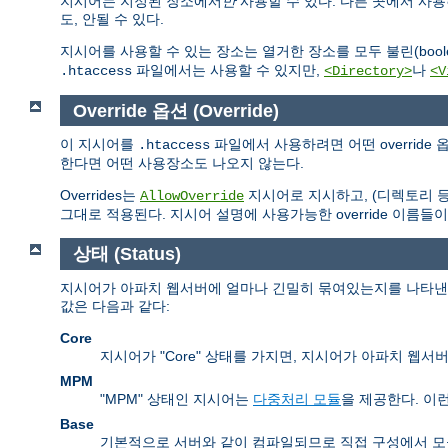
지시어는 지정된 장소에서
만
사용할 수 있다. 다른 곳에서 사
도, 안될 수 있다.
지시어를 사용할 수 있는 장소는 열거한 장소를 모두 불린(boolea
파일에서는 사용할 수 있지만,
나
.htaccess
<Directory>
<V
Override 옵션 (Override)
이 지시어를
파일에서 사용하려면 어떤 overrid
.htaccess
한다면 어떤 사용장소도 나오지 않는다.
Overrides는
지시어로 지시하고, (디렉토리 
AllowOverride
그대로 적용된다. 지시어 설명에 사용가능한 override 이름들이
상태 (Status)
지시어가 아파치 웹서버에 얼마나 긴밀히 묶여있는지를 나타낸다.
값은 다음과 같다:
Core
지시어가 "Core" 상태를 가지면, 지시어가 아파치 웹
MPM
"MPM" 상태인 지시어는
다중처리 모듈
을 제공한다. 이
Base
기본적으로 서버와 같이 컴파일되므로 직접 구성에서 모듈