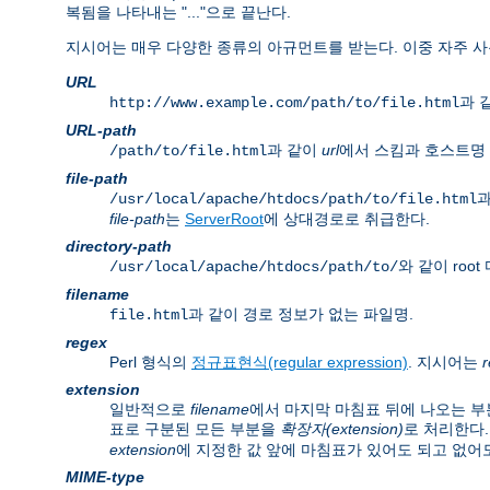
복됨을 나타내는 "..."으로 끝난다.
지시어는 매우 다양한 종류의 아규먼트를 받는다. 이중 자주 사
URL
과 같
http://www.example.com/path/to/file.html
URL-path
과 같이
url
에서 스킴과 호스트명 
/path/to/file.html
file-path
과
/usr/local/apache/htdocs/path/to/file.html
file-path
는
ServerRoot
에 상대경로로 취급한다.
directory-path
와 같이 ro
/usr/local/apache/htdocs/path/to/
filename
과 같이 경로 정보가 없는 파일명.
file.html
regex
Perl 형식의
정규표현식(regular expression)
. 지시어는
extension
일반적으로
filename
에서 마지막 마침표 뒤에 나오는 부
표로 구분된 모든 부분을
확장자(extension)
로 처리한다.
extension
에 지정한 값 앞에 마침표가 있어도 되고 없어도
MIME-type