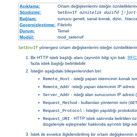
Açıklama:
Ortam değişkenlerini isteğin özniteliklerin
Sözdizimi:
SetEnvIf
öznitelik düzifd [!]ort
Bağlam:
sunucu geneli, sanal konak, dizin, .htacc
Geçersizleştirme:
FileInfo
Durum:
Temel
Modül:
mod_setenvif
yönergesi ortam değişkenlerini isteğin özniteliklerin
SetEnvIf
Bir HTTP istek başlığı alanı (ayrıntılı bilgi için bak:
RFC
fazla istek başlığı belirtilebilir.
İsteğin aşağıdaki bileşenlerinden biri:
- isteği yapan istemcinin konak ism
Remote_Host
-isteği yapan istemcinin IP adresi
Remote_Addr
- isteği alan sunucunun IP adresi 
Server_Addr
- kullanılan yöntemin ismi (
Request_Method
GE
- İsteğin yapıldığı protokol
Request_Protocol
- HTTP istek satırında belirtilen 
Request_URI
dizgeleriyle eşleşmeler hakkında ayrıntılı bilgi e
İstek ile evvelce ilişkilendirilmiş bir ortam değişkenin