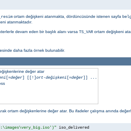
ortam değişkeni atanmakta, dördüncüsünde istenen sayfa
_resim
bel
eni atanmaktadır.
akterlerle devam eden bir başlık alanı varsa
ortam değişkeni ata
TS_VAR
sinde daha fazla örnek bulunabilir.
eğişkenlerine değer atar
eni
[=
değer
] [[!]
ort-değişkeni
[=
değer
]] ...
ess
ak ortam değişkenlerine değer atar. Bu ifadeler çalışma anında değerl
d:\images\very_big.iso')"
 iso_delivered