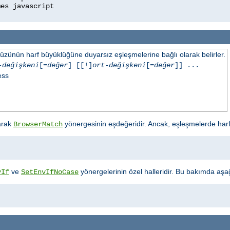
üzünün harf büyüklüğüne duyarsız eşleşmelerine bağlı olarak belirler.
-değişkeni
[=
değer
] [[!]
ort-değişkeni
[=
değer
]] ...
ess
arak
yönergesinin eşdeğeridir. Ancak, eşleşmelerde har
BrowserMatch
ve
yönergelerinin özel halleridir. Bu bakımda aşağıd
vIf
SetEnvIfNoCase