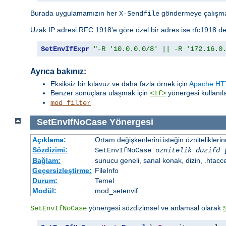
Burada uygulamamızın her
göndermeye çalışma
X-Sendfile
Uzak IP adresi RFC 1918'e göre özel bir adres ise rfc1918 de
SetEnvIfExpr
"-R '10.0.0.0/8' || -R '172.16.0
Ayrıca bakınız:
Eksiksiz bir kılavuz ve daha fazla örnek için
Apache HTT
Benzer sonuçlara ulaşmak için
yönergesi kullanılab
<If>
mod_filter
SetEnvIfNoCase
Yönergesi
Açıklama:
Ortam değişkenlerini isteğin öznitelikler
Sözdizimi:
SetEnvIfNoCase
öznitelik düzifd 
Bağlam:
sunucu geneli, sanal konak, dizin, .htacc
Geçersizleştirme:
FileInfo
Durum:
Temel
Modül:
mod_setenvif
yönergesi sözdizimsel ve anlamsal olarak
SetEnvIfNoCase