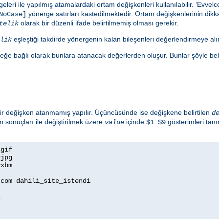
eleri ile yapılmış atamalardaki ortam değişkenleri kullanılabilir. ‘Evve
yönerge satırları kastedilmektedir. Ortam değişkenlerinin dikkat
NoCase]
olarak bir düzenli ifade belirtilmemiş olması gerekir.
telik
eşleştiği takdirde yönergenin kalan bileşenleri değerlendirmeye alın
lik
eğe bağlı olarak bunlara atanacak değerlerden oluşur. Bunlar şöyle belirt
 bir değişken atanmamış yapılır. Üçüncüsünde ise değişkene belirtilen
d
n sonuçları ile değiştirilmek üzere
içinde
..
gösterimleri tan
value
$1
$9
=
=
=
xbm

com dahili_site_istendi

1