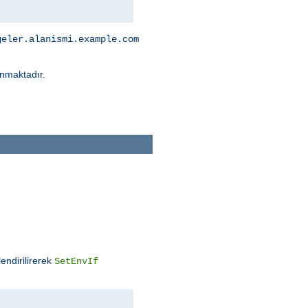
geler.alanismi.example.com
nmaktadır.
endirilirerek
SetEnvIf