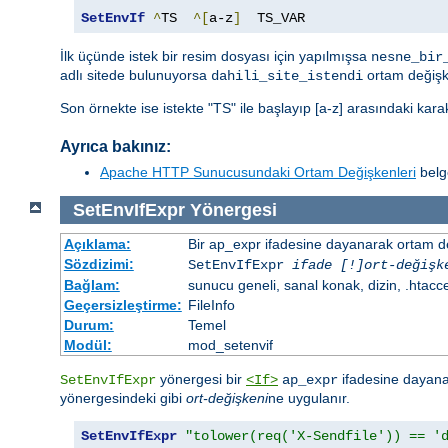
SetEnvIf
^
TS  
^[
a-z
]
  TS_VAR
İlk üçünde istek bir resim dosyası için yapılmışsa
nesne_bir
adlı sitede bulunuyorsa
ortam değişk
dahili_site_istendi
Son örnekte ise istekte "TS" ile başlayıp [a-z] arasındaki kar
Ayrıca bakınız:
Apache HTTP Sunucusundaki Ortam Değişkenleri
belge
SetEnvIfExpr
Yönergesi
Açıklama:
Bir ap_expr ifadesine dayanarak ortam d
Sözdizimi:
SetEnvIfExpr
ifade [!]ort-değişk
Bağlam:
sunucu geneli, sanal konak, dizin, .htacc
Geçersizleştirme:
FileInfo
Durum:
Temel
Modül:
mod_setenvif
yönergesi bir
ifadesine dayanar
SetEnvIfExpr
<If>
ap_expr
yönergesindeki gibi
ort-değişkeni
ne uygulanır.
SetEnvIfExpr
"tolower(req('X-Sendfile')) == '