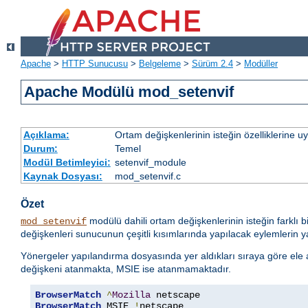
Apache
>
HTTP Sunucusu
>
Belgeleme
>
Sürüm 2.4
>
Modüller
Apache Modülü mod_setenvif
Açıklama:
Ortam değişkenlerinin isteğin özelliklerine 
Durum:
Temel
Modül Betimleyici:
setenvif_module
Kaynak Dosyası:
mod_setenvif.c
Özet
modülü dahili ortam değişkenlerinin isteğin farklı b
mod_setenvif
değişkenleri sunucunun çeşitli kısımlarında yapılacak eylemlerin yan
Yönergeler yapılandırma dosyasında yer aldıkları sıraya göre ele alı
değişkeni atanmakta, MSIE ise atanmamaktadır.
BrowserMatch
^
Mozilla
BrowserMatch
 MSIE 
!
netscape