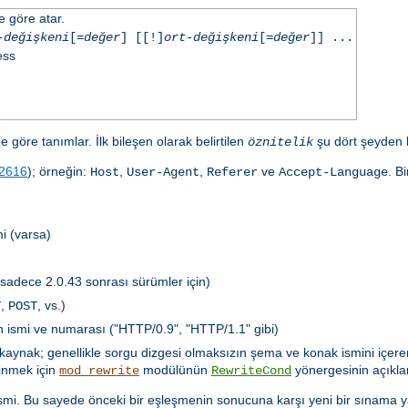
e göre atar.
-değişkeni
[=
değer
] [[!]
ort-değişkeni
[=
değer
]] ...
ess
e göre tanımlar. İlk bileşen olarak belirtilen
şu dört şeyden bi
öznitelik
2616
); örneğin:
,
,
ve
. B
Host
User-Agent
Referer
Accept-Language
i (varsa)
(sadece 2.0.43 sonrası sürümler için)
,
, vs.)
T
POST
ün ismi ve numarası ("HTTP/0.9", "HTTP/1.1" gibi)
özkaynak; genellikle sorgu dizgesi olmaksızın şema ve konak ismini içere
dinmek için
modülünün
yönergesinin açıkla
mod_rewrite
RewriteCond
in ismi. Bu sayede önceki bir eşleşmenin sonucuna karşı yeni bir sınama 