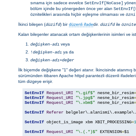
sınama için sadece evvelce
yönerg
SetEnvIf[NoCase]
bölüm içinde bu yönergeden önce yer alan
SetEnvIf[
öznitelikleri arasında hiçbir eşleşme olmaması ve
özni
İkinci bileşen (
) bir
düzenli ifade
dir.
ile
düzifd
düzifd
öznite
Kalan bileşenler atanacak ortam değişkenlerinin isimleri ve ist
veya
değişken-adı
ya da
!
değişken-adı
değişken-adı
=
değer
İlk biçemde değişkene "1" değeri atanır. İkincisinde atanmış
sürümünden itibaren Apache httpd parantezli düzenli ifadeleri
tüm dizgeye erişir.
SetEnvIf
Request_URI
"\.gif$"
 nesne_bir_resim
SetEnvIf
Request_URI
"\.jpg$"
 nesne_bir_resim
SetEnvIf
Request_URI
"\.xbm$"
 nesne_bir_resim
SetEnvIf
Referer
 belgeler\.alanismi\.example\.
SetEnvIf
 object_is_image xbm XBIT_PROCESSING
=
SetEnvIf
Request_URI
"\.(.*)$"
 EXTENSION
=
$1
