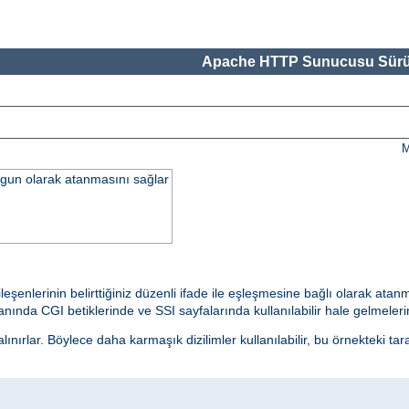
Apache HTTP Sunucusu Sürü
M
uygun olarak atanmasını sağlar
ileşenlerinin belirttiğiniz düzenli ifade ile eşleşmesine bağlı olarak at
ında CGI betiklerinde ve SSI sayfalarında kullanılabilir hale gelmelerine
nırlar. Böylece daha karmaşık dizilimler kullanılabilir, bu örnekteki tar