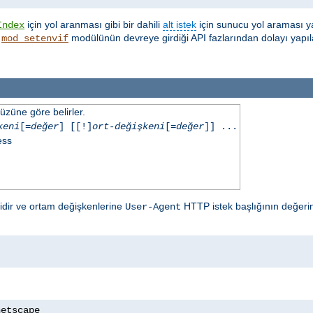
için yol aranması gibi bir dahili
alt istek
için sunucu yol araması y
Index
,
modülünün devreye girdiği API fazlarından dolayı yapıl
mod_setenvif
üzüne göre belirler.
keni
[=
değer
] [[!]
ort-değişkeni
[=
değer
]] ...
ess
lidir ve ortam değişkenlerine
HTTP istek başlığının değerin
User-Agent