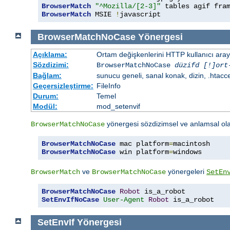
BrowserMatch
"^Mozilla/[2-3]"
BrowserMatch
 MSIE 
!
javascript
BrowserMatchNoCase
Yönergesi
Açıklama:
Ortam değişkenlerini HTTP kullanıcı aray
Sözdizimi:
BrowserMatchNoCase
düzifd [!]ort
Bağlam:
sunucu geneli, sanal konak, dizin, .htacc
Geçersizleştirme:
FileInfo
Durum:
Temel
Modül:
mod_setenvif
yönergesi sözdizimsel ve anlamsal ol
BrowserMatchNoCase
BrowserMatchNoCase
 mac platform
=
BrowserMatchNoCase
 win platform
=
windows
ve
yönergeleri
BrowserMatch
BrowserMatchNoCase
SetEn
BrowserMatchNoCase
Robot
SetEnvIfNoCase
User-Agent
Robot
 is_a_robot
SetEnvIf
Yönergesi