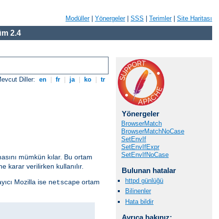
Modüller
|
Yönergeler
|
SSS
|
Terimler
|
Site Haritası
m 2.4
evcut Diller:
en
|
fr
|
ja
|
ko
|
tr
Yönergeler
BrowserMatch
BrowserMatchNoCase
SetEnvIf
SetEnvIfExpr
SetEnvIfNoCase
anmasını mümkün kılar. Bu ortam
 karar verilirken kullanılır.
Bulunan hatalar
httpd günlüğü
ayıcı Mozilla ise
ortam
netscape
Bilinenler
Hata bildir
Ayrıca bakınız: