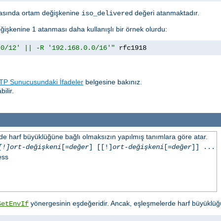
sında ortam değişkenine
değeri atanmaktadır.
iso_delivered
ğişkenine 1 atanması daha kullanışlı bir örnek olurdu:
.0/12' || -R '192.168.0.0/16'"
 rfc1918
P Sunucusundaki İfadeler
belgesine bakınız.
ilir.
inde harf büyüklüğüne bağlı olmaksızın yapılmış tanımlara göre atar.
[!]ort-değişkeni
[=
değer
] [[!]
ort-değişkeni
[=
değer
]] ...
ess
yönergesinin eşdeğeridir. Ancak, eşleşmelerde harf büyüklüğ
SetEnvIf