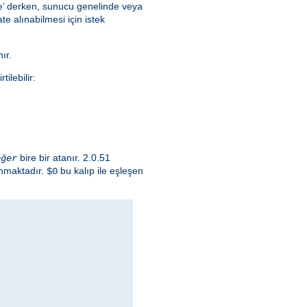
lce’ derken, sunucu genelinde veya
e alınabilmesi için istek
ır.
ilebilir:
bire bir atanır. 2.0.51
eğer
ınmaktadır.
bu kalıp ile eşleşen
$0