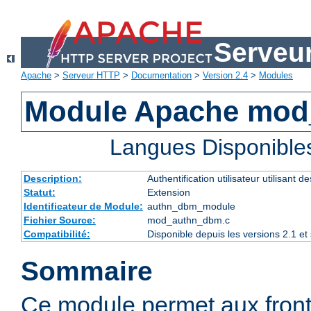
Serveu
Apache
>
Serveur HTTP
>
Documentation
>
Version 2.4
>
Modules
Module Apache mo
Langues Disponible
Description:
Authentification utilisateur utilisant 
Statut:
Extension
Identificateur de Module:
authn_dbm_module
Fichier Source:
mod_authn_dbm.c
Compatibilité:
Disponible depuis les versions 2.1 e
Sommaire
Ce module permet aux fro