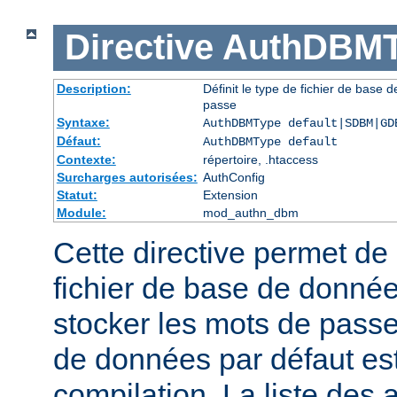
Directive
AuthDBMT
Description:
Définit le type de fichier de base 
passe
Syntaxe:
AuthDBMType default|SDBM|GD
Défaut:
AuthDBMType default
Contexte:
répertoire, .htaccess
Surcharges autorisées:
AuthConfig
Statut:
Extension
Module:
mod_authn_dbm
Cette directive permet de 
fichier de base de données
stocker les mots de passe
de données par défaut est 
compilation. La liste des 