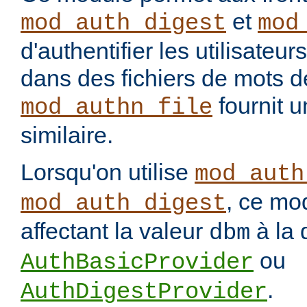
et
mod_auth_digest
mod
d'authentifier les utilisateu
dans des fichiers de mots 
fournit u
mod_authn_file
similaire.
Lorsqu'on utilise
mod_auth
, ce mo
mod_auth_digest
affectant la valeur
à la 
dbm
ou
AuthBasicProvider
.
AuthDigestProvider