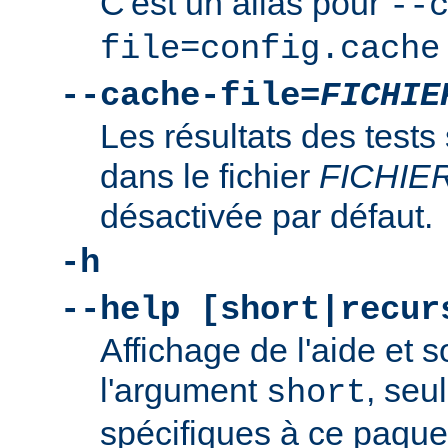
C'est un alias pour
--
file=config.cache
--cache-file=
FICHIE
Les résultats des tests
dans le fichier
FICHIE
désactivée par défaut.
-h
--help [short|recur
Affichage de l'aide et s
l'argument
, seu
short
spécifiques à ce paquet