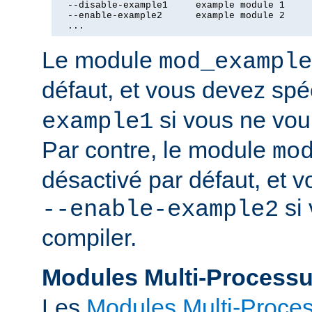
  --disable-example1     example module 1

  --enable-example2      example module 2

  ...
Le module
mod_example
défaut, et vous devez spé
si vous ne voul
example1
Par contre, le module
mo
désactivé par défaut, et v
si 
--enable-example2
compiler.
Modules Multi-Process
Les
Modules Multi-Proce