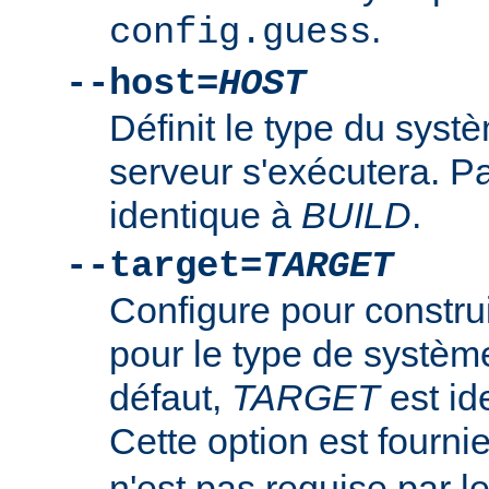
.
config.guess
--host=
HOST
Définit le type du syst
serveur s'exécutera. P
identique à
BUILD
.
--target=
TARGET
Configure pour constru
pour le type de systè
défaut,
TARGET
est id
Cette option est fourni
n'est pas requise par 