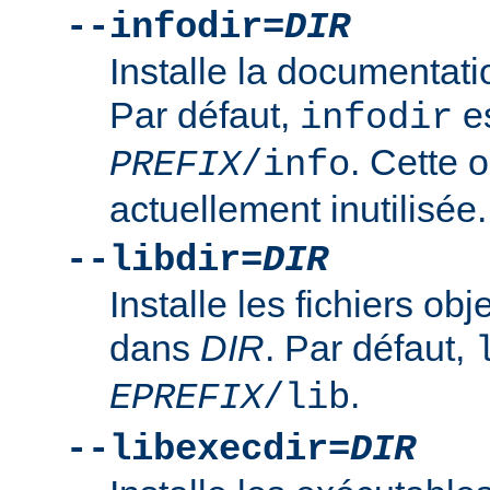
--infodir=
DIR
Installe la documentat
Par défaut,
es
infodir
. Cette o
PREFIX
/info
actuellement inutilisée.
--libdir=
DIR
Installe les fichiers ob
dans
DIR
. Par défaut,
.
EPREFIX
/lib
--libexecdir=
DIR