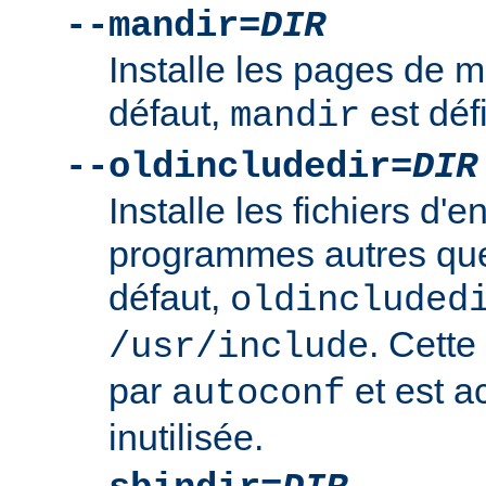
--mandir=
DIR
Installe les pages de
défaut,
est déf
mandir
--oldincludedir=
DIR
Installe les fichiers d'e
programmes autres qu
défaut,
oldincluded
. Cette
/usr/include
par
et est a
autoconf
inutilisée.