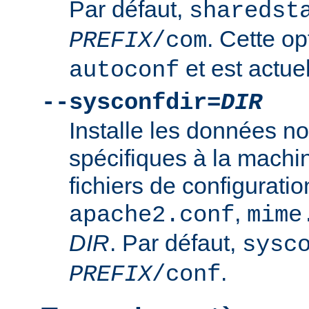
Par défaut,
sharedst
. Cette op
PREFIX
/com
et est actuel
autoconf
--sysconfdir=
DIR
Installe les données n
spécifiques à la mach
fichiers de configurati
,
apache2.conf
mime
DIR
. Par défaut,
sysc
.
PREFIX
/conf