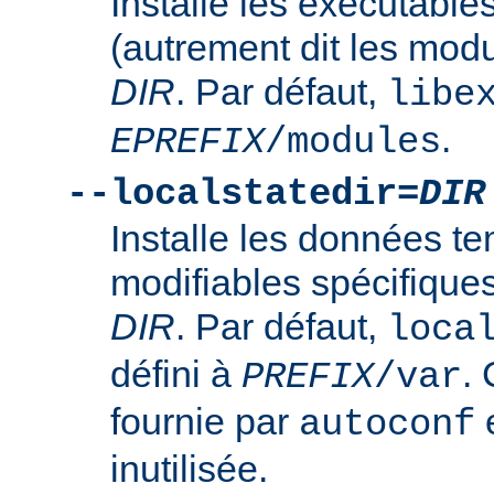
Installe les exécutabl
(autrement dit les mod
DIR
. Par défaut,
libe
.
EPREFIX
/modules
--localstatedir=
DIR
Installe les données t
modifiables spécifique
DIR
. Par défaut,
loca
défini à
. 
PREFIX
/var
fournie par
e
autoconf
inutilisée.