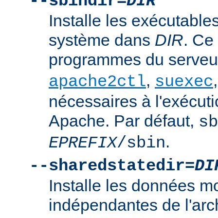
--sbindir=
DIR
Installe les exécutables
système dans
DIR
. Ce
programmes du serve
,
apache2ctl
suexec
nécessaires à l'exécut
Apache. Par défaut,
sb
.
EPREFIX
/sbin
--sharedstatedir=
DI
Installe les données mo
indépendantes de l'arc