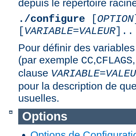
depuis le répertoire racine
./configure
[
OPTION
[
VARIABLE
=
VALEUR
]..
Pour définir des variable
(par exemple
,
,
CC
CFLAGS
clause
VARIABLE
=
VALEU
pour la description de qu
usuelles.
Options
Options de Configurati