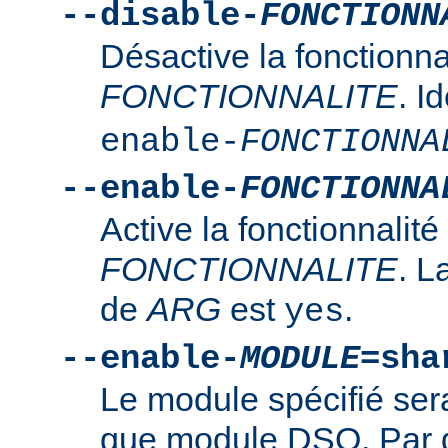
--disable-
FONCTIONN
Désactive la fonctionna
FONCTIONNALITE
. I
enable-
FONCTIONNA
--enable-
FONCTIONNA
Active la fonctionnalité
FONCTIONNALITE
. L
de
ARG
est
.
yes
--enable-
MODULE
=sha
Le module spécifié ser
que module DSO. Par d