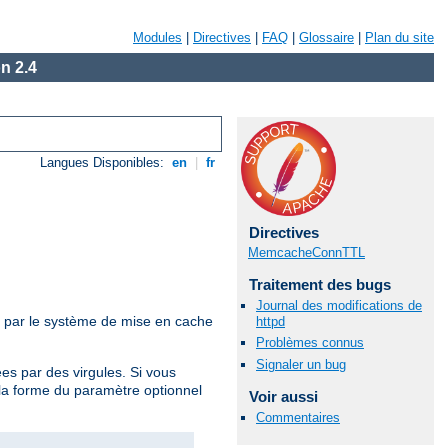
Modules
|
Directives
|
FAQ
|
Glossaire
|
Plan du site
n 2.4
Langues Disponibles:
en
|
fr
Directives
MemcacheConnTTL
Traitement des bugs
Journal des modifications de
u par le système de mise en cache
httpd
Problèmes connus
Signaler un bug
es par des virgules. Si vous
s la forme du paramètre optionnel
Voir aussi
Commentaires