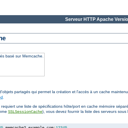
Serveur HTTP Apache Versio
he
agés basé sur Memcache.
d'objets partagés qui permet la création et l'accès à un cache mainten
ed
.
requiert une liste de spécifications hôte/port en cache mémoire séparé
comme
), vous devez fournir la liste des serveurs sou
SSLSessionCache
45
,
memcache2
.
example
.
com
:
12345