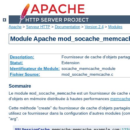
Apache
>
Serveur HTTP
>
Documentation
>
Version 2.4
>
Modules
Module Apache mod_socache_memcac
Description:
Fournisseur de cache d'objets part
Statut:
Extension
Identificateur de Module:
socache_memcache_module
Fichier Source:
mod_socache_memcache.c
Sommaire
Le module
est un fournisseur de cache 
mod_socache_memcache
d'objets en mémoire distribuée à hautes performances
memcach
Cette méthode "create" du fournisseur de cache d'objets partagés 
utilisez ce fournisseur dans la configuration d'autres modules (
"arg".
SSLSessionCache
 memcache
:
memcache
.
example
.
com
:
123