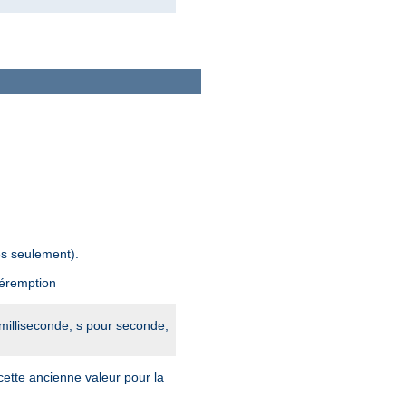
es seulement).
péremption
 milliseconde, s pour seconde,
cette ancienne valeur pour la