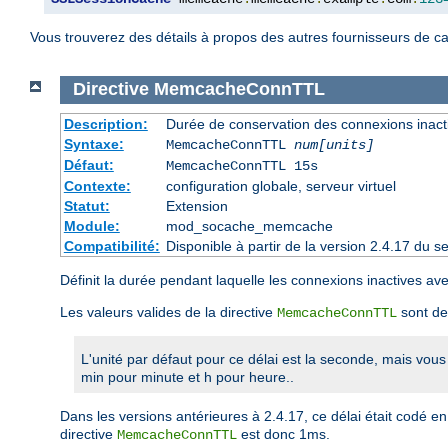
Vous trouverez des détails à propos des autres fournisseurs de c
Directive
MemcacheConnTTL
Description:
Durée de conservation des connexions inact
Syntaxe:
MemcacheConnTTL
num[units]
Défaut:
MemcacheConnTTL 15s
Contexte:
configuration globale, serveur virtuel
Statut:
Extension
Module:
mod_socache_memcache
Compatibilité:
Disponible à partir de la version 2.4.17 du
Définit la durée pendant laquelle les connexions inactives 
Les valeurs valides de la directive
sont de
MemcacheConnTTL
L'unité par défaut pour ce délai est la seconde, mais vous
min pour minute et h pour heure..
Dans les versions antérieures à 2.4.17, ce délai était codé e
directive
est donc 1ms.
MemcacheConnTTL