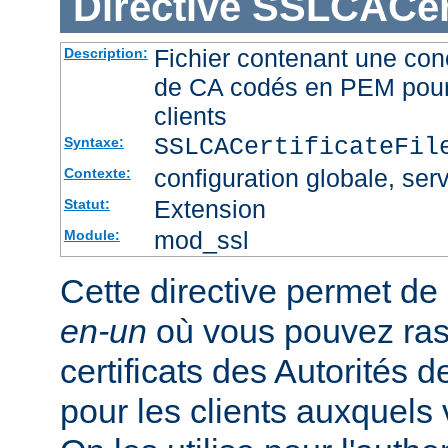
Directive
SSLCACert
Fichier contenant une conc
Description:
de CA codés en PEM pour l
clients
SSLCACertificateFi
Syntaxe:
configuration globale, serv
Contexte:
Extension
Statut:
mod_ssl
Module:
Cette directive permet de d
en-un
où vous pouvez ras
certificats des Autorités d
pour les clients auxquels 