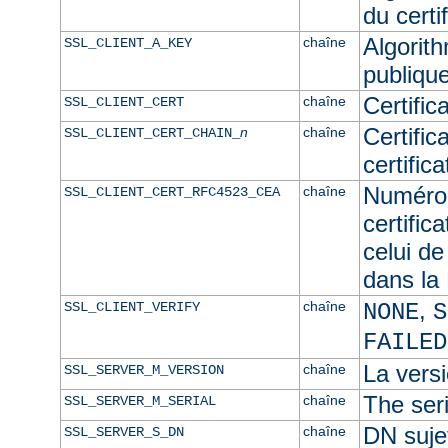
du certif
Algorith
chaîne
SSL_CLIENT_A_KEY
publique
Certific
chaîne
SSL_CLIENT_CERT
Certific
n
chaîne
SSL_CLIENT_CERT_CHAIN_
certific
Numéro 
chaîne
SSL_CLIENT_CERT_RFC4523_CEA
certific
celui de
dans l
,
chaîne
SSL_CLIENT_VERIFY
NONE
S
FAILED
La versi
chaîne
SSL_SERVER_M_VERSION
The seri
chaîne
SSL_SERVER_M_SERIAL
DN sujet
chaîne
SSL_SERVER_S_DN