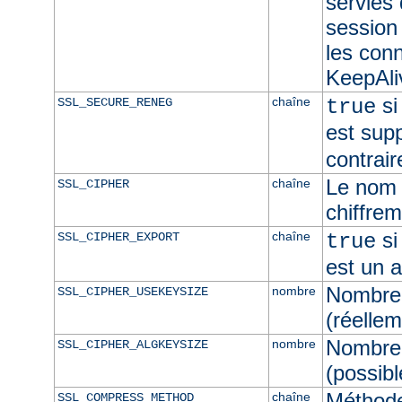
servies
session 
les con
KeepAliv
si
chaîne
SSL_SECURE_RENEG
true
est sup
contrair
Le nom 
chaîne
SSL_CIPHER
chiffre
si
chaîne
SSL_CIPHER_EXPORT
true
est un 
Nombre 
nombre
SSL_CIPHER_USEKEYSIZE
(réellem
Nombre 
nombre
SSL_CIPHER_ALGKEYSIZE
(possibl
Méthod
chaîne
SSL_COMPRESS_METHOD