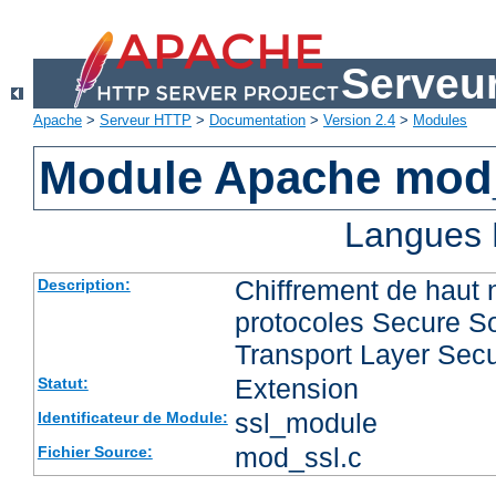
Serveu
Apache
>
Serveur HTTP
>
Documentation
>
Version 2.4
>
Modules
Module Apache mod
Langues 
Chiffrement de haut 
Description:
protocoles Secure So
Transport Layer Secu
Extension
Statut:
ssl_module
Identificateur de Module:
mod_ssl.c
Fichier Source: