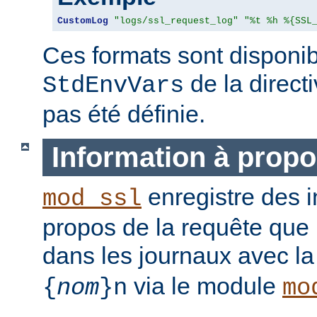
CustomLog
"logs/ssl_request_log"
"%t %h %{SSL
Ces formats sont disponib
de la direct
StdEnvVars
pas été définie.
Information à propo
enregistre des i
mod_ssl
propos de la requête que l
dans les journaux avec l
via le module
{
nom
}n
mo