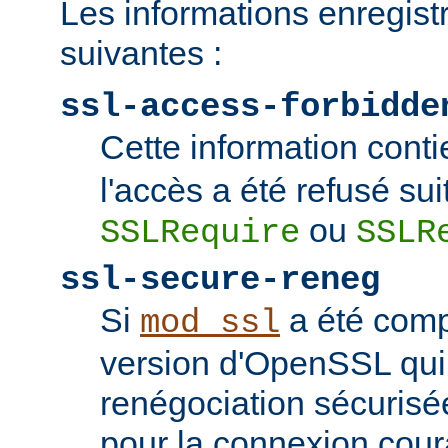
Les informations enregist
suivantes :
ssl-access-forbidde
Cette information conti
l'accès a été refusé sui
ou
SSLRequire
SSLR
ssl-secure-reneg
Si
a été comp
mod_ssl
version d'OpenSSL qui
renégociation sécurisée
pour la connexion couran