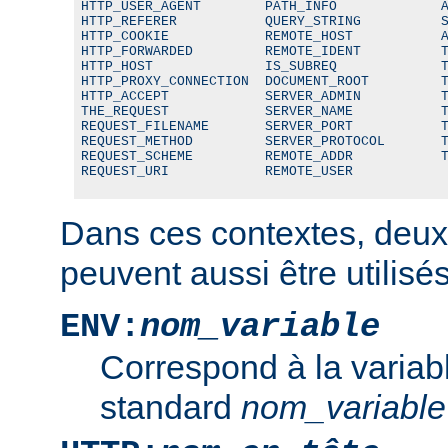
HTTP_USER_AGENT        PATH_INFO             A
HTTP_REFERER           QUERY_STRING          S
HTTP_COOKIE            REMOTE_HOST           A
HTTP_FORWARDED         REMOTE_IDENT          T
HTTP_HOST              IS_SUBREQ             T
HTTP_PROXY_CONNECTION  DOCUMENT_ROOT         T
HTTP_ACCEPT            SERVER_ADMIN          T
THE_REQUEST            SERVER_NAME           T
REQUEST_FILENAME       SERVER_PORT           T
REQUEST_METHOD         SERVER_PROTOCOL       T
REQUEST_SCHEME         REMOTE_ADDR           T
REQUEST_URI            REMOTE_USER
Dans ces contextes, deux
peuvent aussi être utilisés
ENV:
nom_variable
Correspond à la variab
standard
nom_variable