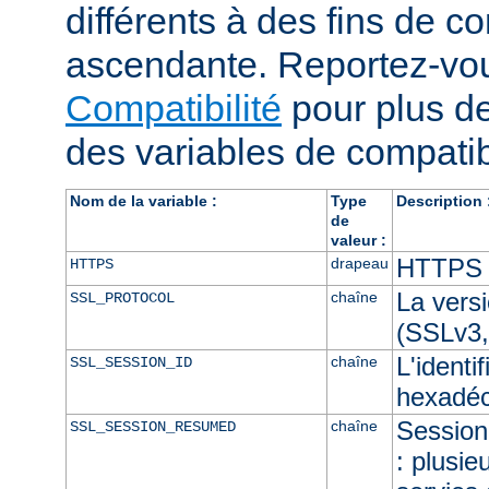
différents à des fins de co
ascendante. Reportez-vou
Compatibilité
pour plus de
des variables de compatibi
Nom de la variable :
Type
Description 
de
valeur :
HTTPS e
drapeau
HTTPS
La vers
chaîne
SSL_PROTOCOL
(SSLv3,
L'identi
chaîne
SSL_SESSION_ID
hexadéc
Session 
chaîne
SSL_SESSION_RESUMED
: plusie