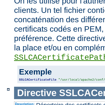
On les utilise pour l'authe
clients. Un tel fichier cont
concaténation des différen
certificats codés en PEM,
préférence. Cette directive
la place et/ou en complém
SSLCACertificatePat
Exemple
SSLCACertificateFile
"/usr/local/apache2/conf
Directive
SSLCACert
Répertoire des certificat
Description: