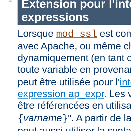
Extension pour l'int
expressions
Lorsque
est com
mod_ssl
avec Apache, ou même c
dynamiquement (en tant 
toute
variable
en provena
peut être utilisée pour l'
in
expression ap_expr
. Les 
être référencées en utilisa
varname
''. A partir de 
{
}
peut aussi utiliser la synt