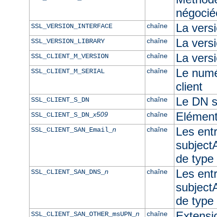
négocié
La vers
chaîne
SSL_VERSION_INTERFACE
La ver
chaîne
SSL_VERSION_LIBRARY
La versi
chaîne
SSL_CLIENT_M_VERSION
Le numér
chaîne
SSL_CLIENT_M_SERIAL
client
Le DN su
chaîne
SSL_CLIENT_S_DN
Elément
x509
chaîne
SSL_CLIENT_S_DN_
Les ent
n
chaîne
SSL_CLIENT_SAN_Email_
subjectA
de type
Les ent
n
chaîne
SSL_CLIENT_SAN_DNS_
subjectA
de typ
Extensi
n
chaîne
SSL_CLIENT_SAN_OTHER_msUPN_