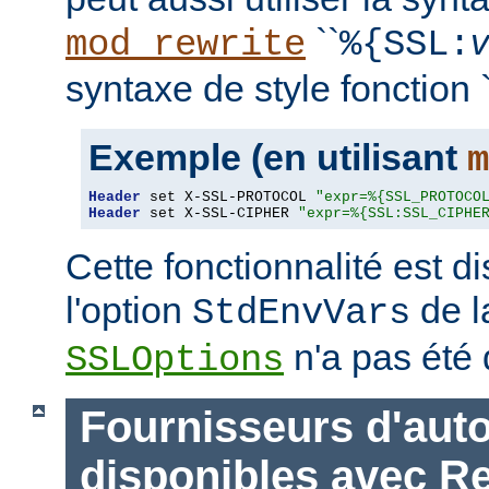
``
mod_rewrite
%{SSL:
syntaxe de style fonction `
Exemple (en utilisant
m
Header
 set X-SSL-PROTOCOL 
"expr=%{SSL_PROTOCO
Header
 set X-SSL-CIPHER 
"expr=%{SSL:SSL_CIPHE
Cette fonctionnalité est 
l'option
de l
StdEnvVars
n'a pas été 
SSLOptions
Fournisseurs d'auto
disponibles avec R