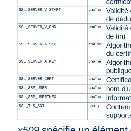
certific
Validité
chaîne
SSL_SERVER_V_START
de dédu
Validité
chaîne
SSL_SERVER_V_END
de fin)
Algorith
chaîne
SSL_SERVER_A_SIG
du certi
Algorith
chaîne
SSL_SERVER_A_KEY
publique
Certifi
chaîne
SSL_SERVER_CERT
nom d'u
chaîne
SSL_SRP_USER
informat
chaîne
SSL_SRP_USERINFO
Contenu
string
SSL_TLS_SNI
supporté
x509
spécifie un élément