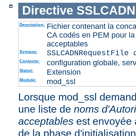
Directive
SSLCADNR
Fichier contenant la conca
Description:
CA codés en PEM pour la 
acceptables
SSLCADNRequestFile
Syntaxe:
configuration globale, serv
Contexte:
Extension
Statut:
mod_ssl
Module:
Lorsque mod_ssl demande u
une liste de
noms d'Autori
acceptables
est envoyée a
de la phase d'initialisati