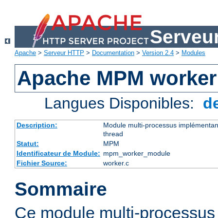
Serveu
Apache
>
Serveur HTTP
>
Documentation
>
Version 2.4
>
Modules
Apache MPM worker
Langues Disponibles:
d
Description:
Module multi-processus implémentant
thread
Statut:
MPM
Identificateur de Module:
mpm_worker_module
Fichier Source:
worker.c
Sommaire
Ce module multi-processu