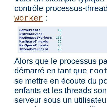
contrôle processus-threa
:
worker
ServerLimit
16
StartServers
2
MaxRequestWorkers
150
MinSpareThreads
25
MaxSpareThreads
75
ThreadsPerChild
25
Alors que le processus pa
démarré en tant que
roo
se mettre en écoute du po
enfants et les threads son
serveur sous un utilisateu