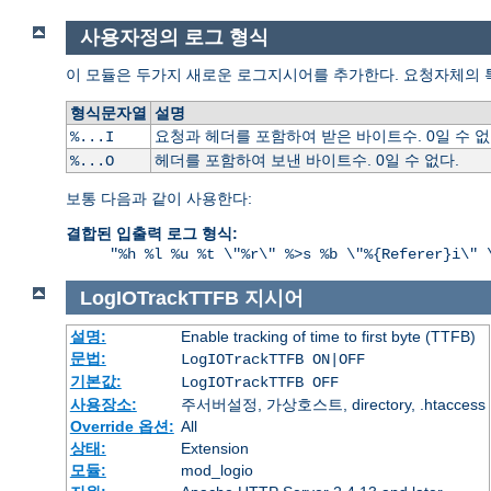
사용자정의 로그 형식
이 모듈은 두가지 새로운 로그지시어를 추가한다. 요청자체의 
형식문자열
설명
요청과 헤더를 포함하여 받은 바이트수. 0일 수 없
%...I
헤더를 포함하여 보낸 바이트수. 0일 수 없다.
%...O
보통 다음과 같이 사용한다:
결합된 입출력 로그 형식:
"%h %l %u %t \"%r\" %>s %b \"%{Referer}i\" 
LogIOTrackTTFB
지시어
설명:
Enable tracking of time to first byte (TTFB)
문법:
LogIOTrackTTFB ON|OFF
기본값:
LogIOTrackTTFB OFF
사용장소:
주서버설정, 가상호스트, directory, .htaccess
Override 옵션:
All
상태:
Extension
모듈:
mod_logio