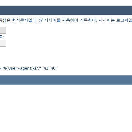
특성은 형식문자열에 "
" 지시어를 사용하여 기록한다. 지시어는 로그파일
%
다.
\"%{User-agent}i\" %I %O"