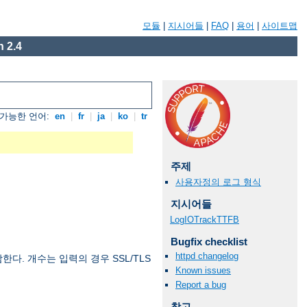
모듈
|
지시어들
|
FAQ
|
용어
|
사이트맵
 2.4
가능한 언어:
en
|
fr
|
ja
|
ko
|
tr
주제
사용자정의 로그 형식
지시어들
LogIOTrackTTFB
Bugfix checklist
httpd changelog
. 개수는 입력의 경우 SSL/TLS
Known issues
Report a bug
참고