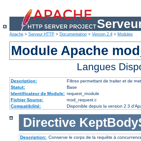
Serveu
Apache
>
Serveur HTTP
>
Documentation
>
Version 2.4
>
Modules
Module Apache mod
Langues Disp
Description:
Filtres permettant de traiter et de m
Statut:
Base
Identificateur de Module:
request_module
Fichier Source:
mod_request.c
Compatibilité:
Disponible depuis la version 2.3 d'A
Directive
KeptBody
Description:
Conserve le corps de la requête à concurrence 