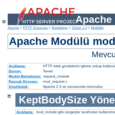
Apache 
Apache
>
HTTP Sunucusu
>
Belgeleme
>
Sürüm 2.4
>
Modüller
Apache Modülü mod
Mevcut
Açıklama:
HTTP istek gövdelerini işleme sokup kullanıla
Durum:
Temel
Modül Betimleyici:
request_module
Kaynak Dosyası:
mod_request.c
Uyumluluk:
Apache 2.3 ve sonrasında mevcuttur.
KeptBodySize
Yöne
Açıklama:
mod_include gibi süzgeçler tarafından kullanılma 