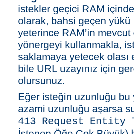
istekler geçici RAM içinde b
olarak, bahsi geçen yükü 
yeterince RAM’in mevcut 
yönergeyi kullanmakla, is
saklamaya yetecek olası 
bile URL uzayınız için ger
olursunuz.
Eğer isteğin uzunluğu bu 
azami uzunluğu aşarsa su
413 Request Entity 
İstenen Öğe Çok Büyük) h