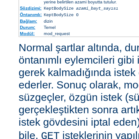
yerine belirtilen azami boyutta tutulur.
Sözdizimi:
KeptBodySize
azami_bayt_sayısı
Öntanımlı:
KeptBodySize 0
Bağlam:
dizin
Durum:
Temel
Modül:
mod_request
Normal şartlar altında, d
öntanımlı eylemcileri gibi 
gerek kalmadığında istek 
ederler. Sonuç olarak, mo
süzgeçler, özgün istek (s
gerçekleştikten sonra art
istek gövdesini iptal eden
bile,
isteklerinin yap
GET