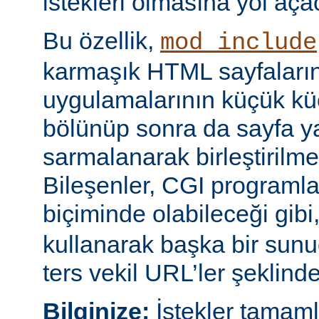
istekleri olmasına yol açac
Bu özellik,
mod_include
karmaşık HTML sayfaların
uygulamalarının küçük kü
bölünüp sonra da sayfa yap
sarmalanarak birleştirilm
Bileşenler, CGI programları
biçiminde olabileceği gibi
kullanarak başka bir sun
ters vekil URL’ler şeklinde 
Bilginize:
İstekler tamam