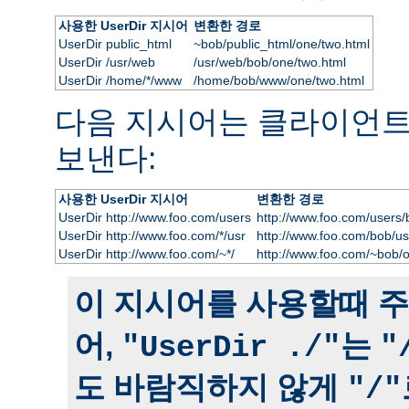
사용한 UserDir 지시어
변환한 경로
UserDir public_html
~bob/public_html/one/two.html
UserDir /usr/web
/usr/web/bob/one/two.html
UserDir /home/*/www
/home/bob/www/one/two.html
다음 지시어는 클라이언
보낸다:
사용한 UserDir 지시어
변환한 경로
UserDir http://www.foo.com/users
http://www.foo.com/users/
UserDir http://www.foo.com/*/usr
http://www.foo.com/bob/us
UserDir http://www.foo.com/~*/
http://www.foo.com/~bob/
이 지시어를 사용할때 주
어,
는
"UserDir ./"
"
도 바람직하지 않게
"/"