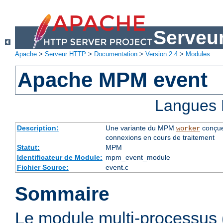
Serveu
Apache
>
Serveur HTTP
>
Documentation
>
Version 2.4
>
Modules
Apache MPM event
Langues 
Description:
Une variante du MPM
conçue
worker
connexions en cours de traitement
Statut:
MPM
Identificateur de Module:
mpm_event_module
Fichier Source:
event.c
Sommaire
Le module multi-processu